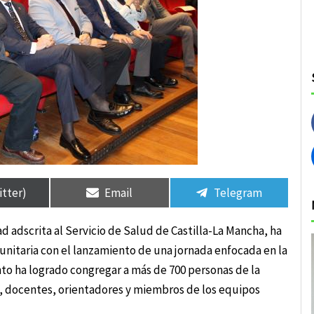
rtir
rtir
Compartir
Compartir
Compartir
Compartir
en
en
en
en
itter)
Email
Telegram
 adscrita al Servicio de Salud de Castilla-La Mancha, ha
unitaria con el lanzamiento de una jornada enfocada en la
nto ha logrado congregar a más de 700 personas de la
, docentes, orientadores y miembros de los equipos