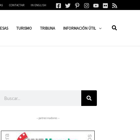
AS
CONTACTAR
IN ENGLISH
ESAS
TURISMO
TRIBUNA
INFORMACIÓN ÚTIL
Buscar
– patrocinadores –