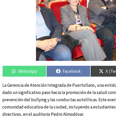
Compartir
Compartir
Compartir
Compartir
Compa
Compa
en
en
en
en
en
en
WhatsApp
Facebook
X (Tw
La Gerencia de Atención Integrada de Puertollano, una entidad
dado un significativo paso hacia la promoción de la salud com
prevención del bullying y las conductas autolíticas. Este eve
comunidad educativa de la ciudad, incluyendo a estudiantes
directivos, en el auditorio Pedro Almodóvar.