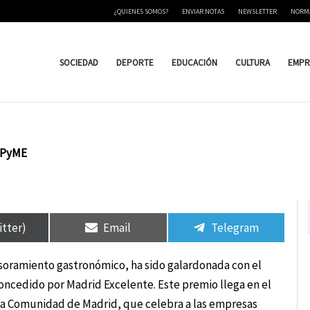
¿QUIENES SOMOS?
ENVIAR NOTAS
NEWSLETTER
NORM
SOCIEDAD
DEPORTE
EDUCACIÓN
CULTURA
EMPR
s PyME
rtir
rtir
Compartir
Compartir
Compartir
Compartir
en
en
en
en
itter)
Email
Telegram
soramiento gastronómico, ha sido galardonada con el
oncedido por Madrid Excelente. Este premio llega en el
 la Comunidad de Madrid, que celebra a las empresas