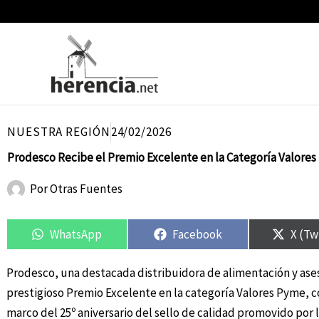
Ir
al
contenido
NUESTRA REGIÓN
24/02/2026
Prodesco Recibe el Premio Excelente en la Categoría Valore
Por
Otras Fuentes
Compartir
Compartir
Compartir
Compartir
Compa
Compa
en
en
en
en
en
en
WhatsApp
Facebook
X (Tw
Prodesco, una destacada distribuidora de alimentación y ase
prestigioso Premio Excelente en la categoría Valores Pyme, c
marco del 25º aniversario del sello de calidad promovido por