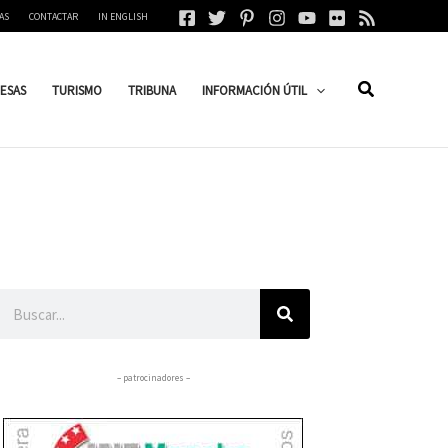
AS
CONTACTAR
IN ENGLISH
ESAS
TURISMO
TRIBUNA
INFORMACIÓN ÚTIL
Buscar
– patrocinadores –