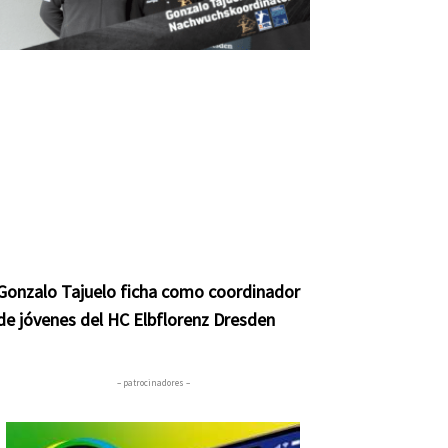
ente
Gonzalo Tajuelo ficha como coordinador
de jóvenes del HC Elbflorenz Dresden
– patrocinadores –