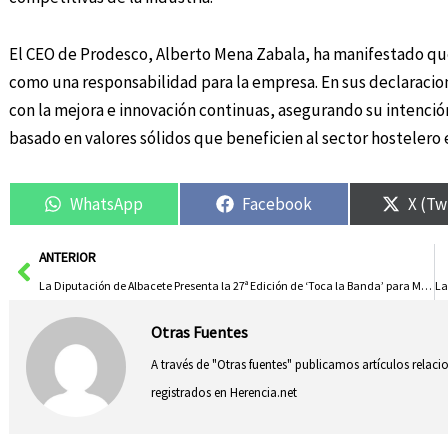
El CEO de Prodesco, Alberto Mena Zabala, ha manifestado qu
como una responsabilidad para la empresa. En sus declaraci
con la mejora e innovación continuas, asegurando su intenci
basado en valores sólidos que beneficien al sector hostelero 
WhatsApp
Facebook
X (Tw
Ant
ANTERIOR
La Diputación de Albacete Presenta la 27ª Edición de ‘Toca la Banda’ para Más de 3.200 Escolares en el Teatro de la Paz
Otras Fuentes
A través de "Otras fuentes" publicamos artículos relac
registrados en Herencia.net