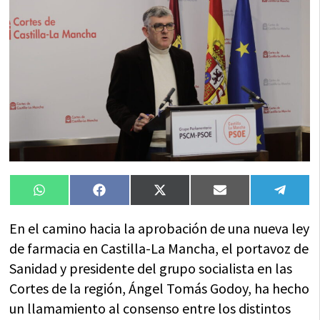
Compartir
Compartir
Compartir
Compartir
Compa
WhatsApp
Facebook
X
Email
Tele
en
en
en
en
en
(Twitter)
En el camino hacia la aprobación de una nueva ley
de farmacia en Castilla-La Mancha, el portavoz de
Sanidad y presidente del grupo socialista en las
Cortes de la región, Ángel Tomás Godoy, ha hecho
un llamamiento al consenso entre los distintos