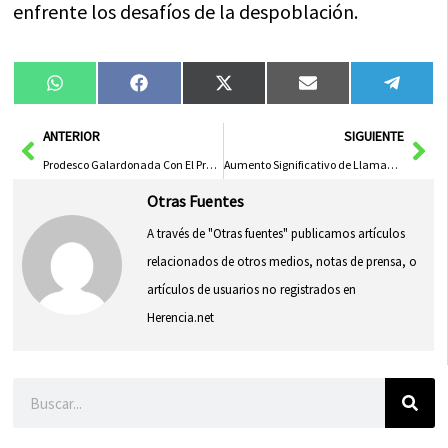
enfrente los desafíos de la despoblación.
Compartir
Compartir
Compartir
Compartir
Compa
WhatsApp
Facebook
X
Email
Tele
en
en
en
en
en
(Twitter)
Ant
Sig
ANTERIOR
SIGUIENTE
Prodesco Galardonada Con El Premio A La Excelencia En Valores Para PYMEs
Aumento Significativo de Llamadas al Teléfono de Emergencias 1-1-2 en Castilla-La Mancha en 2025
Otras Fuentes
A través de "Otras fuentes" publicamos artículos
relacionados de otros medios, notas de prensa, o
artículos de usuarios no registrados en
Herencia.net
Buscar