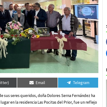
rtir
rtir
Compartir
Compartir
Compartir
Compartir
en
en
en
en
itter)
Email
Telegram
de sus seres queridos, doña Dolores Serna Fernández ha
gar en la residencia Las Pocitas del Prior, fue un reflejo