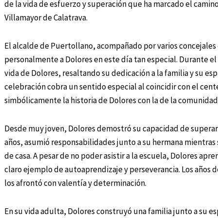
de la vida de esfuerzo y superación que ha marcado el camin
Villamayor de Calatrava.
El alcalde de Puertollano, acompañado por varios concejales d
personalmente a Dolores en este día tan especial. Durante el 
vida de Dolores, resaltando su dedicación a la familia y su esp
celebración cobra un sentido especial al coincidir con el ce
simbólicamente la historia de Dolores con la de la comunidad
Desde muy joven, Dolores demostró su capacidad de superar la
años, asumió responsabilidades junto a su hermana mientras 
de casa. A pesar de no poder asistir a la escuela, Dolores apre
claro ejemplo de autoaprendizaje y perseverancia. Los años de 
los afrontó con valentía y determinación.
En su vida adulta, Dolores construyó una familia junto a su esp