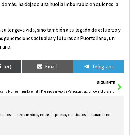
s demás, ha dejado una huella imborrable en quienes la
 su longeva vida, sino también a su legado de esfuerzo y
as generaciones actuales y futuras en Puertollano, un
umano.
itter)
Email
Telegram
Sigui
SIGUIENTE
Melany Núñez Triunfa en el II Premio Serveo de Paleoilustración con ‘El viaje a Las Hoyas’
ionados de otros medios, notas de prensa, o artículos de usuarios no