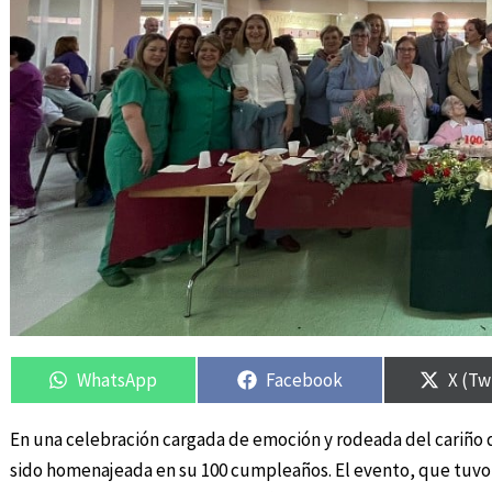
Compartir
Compartir
Compartir
Compartir
Compa
Compa
en
en
en
en
en
en
WhatsApp
Facebook
X (Tw
En una celebración cargada de emoción y rodeada del cariño 
sido homenajeada en su 100 cumpleaños. El evento, que tuvo lu