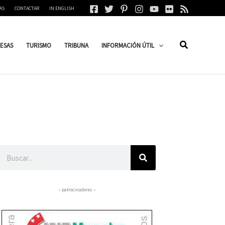
AS
CONTACTAR
IN ENGLISH
ESAS
TURISMO
TRIBUNA
INFORMACIÓN ÚTIL
Buscar
– patrocinadores –