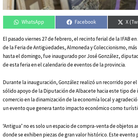
Compartir
Compartir
Compartir
Compartir
Compa
Compa
en
en
en
en
en
en
WhatsApp
Facebook
X (Tw
El pasado viernes 27 de febrero, el recinto ferial de la IFAB e
de la Feria de Antigüedades, Almoneda y Coleccionismo, más 
hasta el domingo, fue inaugurado por José González, diputado
de esta feria en el calendario de eventos de la provincia.
Durante la inauguración, González realizó un recorrido por el
sólido apoyo de la Diputación de Albacete hacia este tipo de 
comercio en la dinamización de la economía local y agradeció 
un evento que genera tanto impacto económico como turístico
‘Antigua’ no es solo un espacio de compra-venta de objetos 
donde se exhiben piezas de gran valor histórico. Este evento 