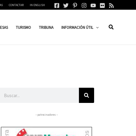
AS
CONTACTAR
IN ENGLISH
ESAS
TURISMO
TRIBUNA
INFORMACIÓN ÚTIL
Buscar
– patrocinadores –