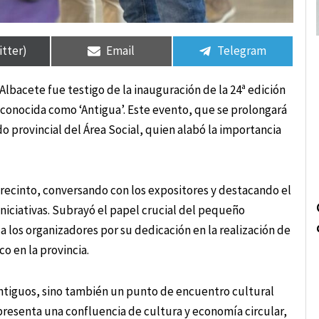
rtir
rtir
Compartir
Compartir
Compartir
Compartir
en
en
en
en
itter)
Email
Telegram
n Albacete fue testigo de la inauguración de la 24ª edición
conocida como ‘Antigua’. Este evento, que se prolongará
 provincial del Área Social, quien alabó la importancia
 recinto, conversando con los expositores y destacando el
iniciativas. Subrayó el papel crucial del pequeño
a los organizadores por su dedicación en la realización de
 en la provincia.
antiguos, sino también un punto de encuentro cultural
presenta una confluencia de cultura y economía circular,