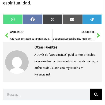
espiritualidad.
Compartir
Compartir
Compartir
Compartir
Compa
WhatsApp
Facebook
X
Email
Tele
en
en
en
en
en
(Twitter)
Ant
Sig
ANTERIOR
SIGUIENTE
Alianzas Estratégicas para Salvaguardar Logros Sociales y Feministas del Olvido
Sigüenza Acogerá la Reunión del Consejo Nacional de Patrimonio Histórico en Abril
Otras Fuentes
A través de "Otras fuentes" publicamos artículos
relacionados de otros medios, notas de prensa, o
artículos de usuarios no registrados en
Herencia.net
Buscar