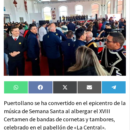
Compartir
Compartir
Compartir
Compartir
Compa
WhatsApp
Facebook
X
Email
Tele
en
en
en
en
en
(Twitter)
Puertollano se ha convertido en el epicentro de la
música de Semana Santa al albergar el XVIII
Certamen de bandas de cornetas y tambores,
celebrado en el pabellón de «La Central».