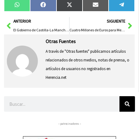
Compartir
Compartir
Compartir
Compartir
Compa
WhatsApp
Facebook
X
Email
Tele
en
en
en
en
en
(Twitter)
Ant
Sig
ANTERIOR
SIGUIENTE
El Gobierno de Castilla-La Mancha Resalta la Colaboración Esencial de Cruz Roja Española en el Fortalecimiento del Sistema de Protección Social
Cuatro Millones de Euros para Mejorar la Salud de la Comunidad
Otras Fuentes
A través de "Otras fuentes" publicamos artículos
relacionados de otros medios, notas de prensa, o
artículos de usuarios no registrados en
Herencia.net
Buscar
– patrocinadores –