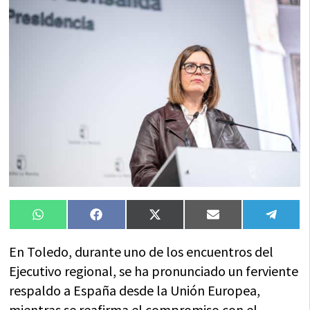
Compartir
Compartir
Compartir
Compartir
Compa
WhatsApp
Facebook
X
Email
Tele
en
en
en
en
en
(Twitter)
En Toledo, durante uno de los encuentros del
Ejecutivo regional, se ha pronunciado un ferviente
respaldo a España desde la Unión Europea,
mientras se reafirma el compromiso con el