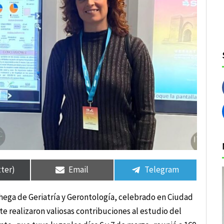
tir
tir
Compartir
Compartir
Compartir
Compartir
en
en
en
en
tter)
Email
Telegram
hega de Geriatría y Gerontología, celebrado en Ciudad
te realizaron valiosas contribuciones al estudio del