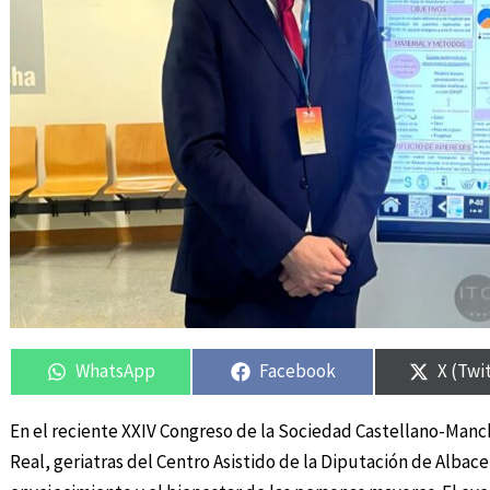
Compartir
Compartir
Compartir
Compartir
Compar
Compar
en
en
en
en
en
en
WhatsApp
Facebook
X (Twi
En el reciente XXIV Congreso de la Sociedad Castellano-Manc
Real, geriatras del Centro Asistido de la Diputación de Albace