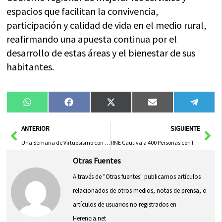
espacios que facilitan la convivencia,
participación y calidad de vida en el medio rural,
reafirmando una apuesta continua por el
desarrollo de estas áreas y el bienestar de sus
habitantes.
Compartir
Compartir
Compartir
Compartir
Compa
WhatsApp
Facebook
X
Email
Tele
en
en
en
en
en
(Twitter)
Ant
Sig
ANTERIOR
SIGUIENTE
Una Semana de Virtuosismo con los Departamentos de Piano, Viento madera y Cuerda del Conservatorio
RNE Cautiva a 400 Personas con la Emisión en Vivo de ‘No es un día cualquiera’
Otras Fuentes
A través de "Otras fuentes" publicamos artículos
relacionados de otros medios, notas de prensa, o
artículos de usuarios no registrados en
Herencia.net