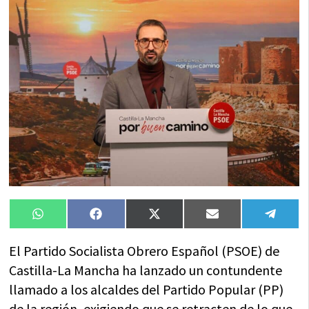
Compartir
Compartir
Compartir
Compartir
Compa
WhatsApp
Facebook
X
Email
Tele
en
en
en
en
en
(Twitter)
El Partido Socialista Obrero Español (PSOE) de
Castilla-La Mancha ha lanzado un contundente
llamado a los alcaldes del Partido Popular (PP)
de la región, exigiendo que se retracten de lo que