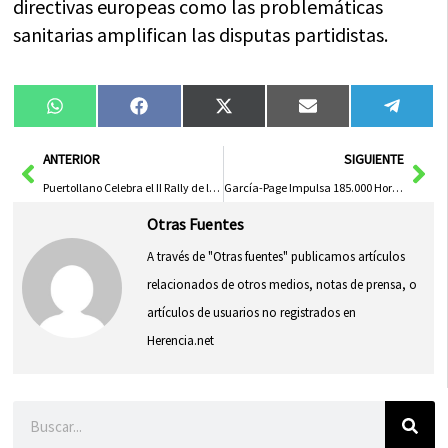
directivas europeas como las problemáticas
sanitarias amplifican las disputas partidistas.
Compartir
Compartir
Compartir
Compartir
Compa
WhatsApp
Facebook
X
Email
Tele
en
en
en
en
en
(Twitter)
Ant
Sig
ANTERIOR
SIGUIENTE
Puertollano Celebra el II Rally de los Fúcares y Recibe Distinción como «Ciudad Amiga del Vehículo Clásico»
García-Page Impulsa 185.000 Horas Extra de Ayuda a Domicilio Disponibles para Ayuntamientos Desde Mañana
Otras Fuentes
A través de "Otras fuentes" publicamos artículos
relacionados de otros medios, notas de prensa, o
artículos de usuarios no registrados en
Herencia.net
Buscar