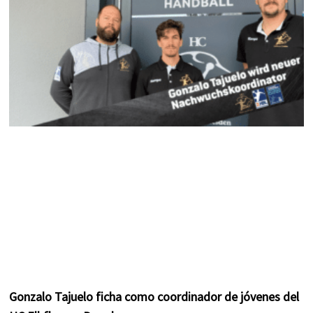
m
t
Gonzalo Tajuelo ficha como coordinador de jóvenes del