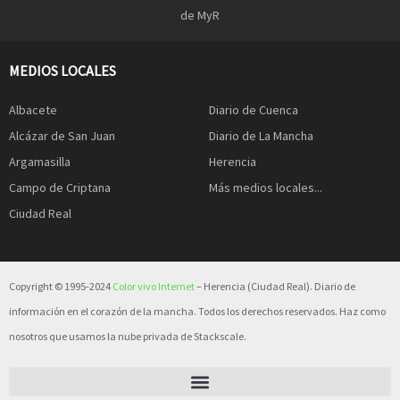
de MyR
MEDIOS LOCALES
Albacete
Diario de Cuenca
Alcázar de San Juan
Diario de La Mancha
Argamasilla
Herencia
Campo de Criptana
Más medios locales...
Ciudad Real
Copyright © 1995-2024
Color vivo Internet
– Herencia (Ciudad Real). Diario de
información en el corazón de la mancha. Todos los derechos reservados. Haz como
nosotros que usamos la nube privada de Stackscale.