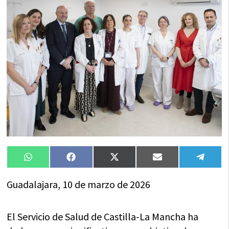
Compartir
Compartir
Compartir
Compartir
Compa
WhatsApp
Facebook
X
Email
Tele
en
en
en
en
en
(Twitter)
Guadalajara, 10 de marzo de 2026
El Servicio de Salud de Castilla-La Mancha ha