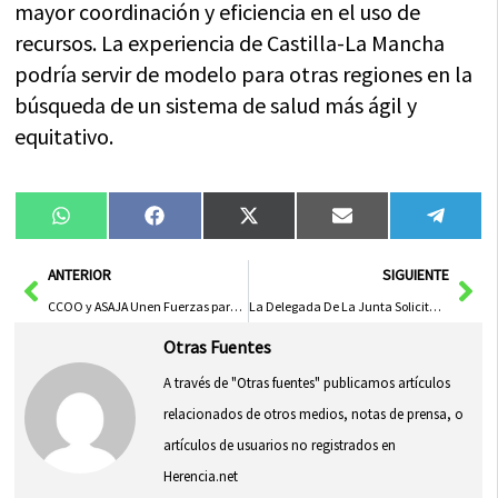
mayor coordinación y eficiencia en el uso de
recursos. La experiencia de Castilla-La Mancha
podría servir de modelo para otras regiones en la
búsqueda de un sistema de salud más ágil y
equitativo.
Compartir
Compartir
Compartir
Compartir
Compa
WhatsApp
Facebook
X
Email
Tele
en
en
en
en
en
(Twitter)
Ant
Sig
ANTERIOR
SIGUIENTE
CCOO y ASAJA Unen Fuerzas para Debatir Retos Clave del Sector Agrario
La Delegada De La Junta Solicita Respeto A La Alcaldesa De Guadalajara En Declaraciones De Su Equipo De Gobierno
Otras Fuentes
A través de "Otras fuentes" publicamos artículos
relacionados de otros medios, notas de prensa, o
artículos de usuarios no registrados en
Herencia.net