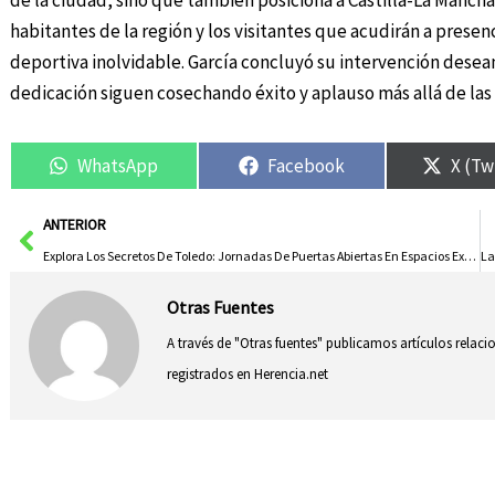
de la ciudad, sino que también posiciona a Castilla-La Manch
habitantes de la región y los visitantes que acudirán a presen
deportiva inolvidable. García concluyó su intervención desean
dedicación siguen cosechando éxito y aplauso más allá de las 
WhatsApp
Facebook
X (Tw
Ant
ANTERIOR
Explora Los Secretos De Toledo: Jornadas De Puertas Abiertas En Espacios Exclusivos
Otras Fuentes
A través de "Otras fuentes" publicamos artículos relac
registrados en Herencia.net