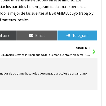
a como un referente europeo en este ámbito. Los
ciar los partidos tienen garantizada una experiencia
do la mejor de las suertes al BSR AMIAB, cuyo trabajo y
fronteras locales.
itter)
Email
Telegram
Sigui
SIGUIENTE
La Diputación Destaca la Singularidad de la Semana Santa en Albacete Durante la Presentación de la Revista Cirineo
ionados de otros medios, notas de prensa, o artículos de usuarios no