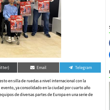
rtir
rtir
Compartir
Compartir
Compartir
Compartir
en
en
en
en
itter)
Email
Telegram
to en silla de ruedas a nivel internacional con la
e evento, ya consolidado en la ciudad por cuarto año
 equipos de diversas partes de Europa en una serie de