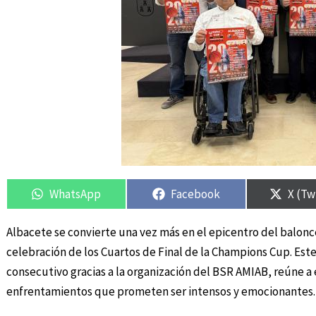
Compartir
Compartir
Compartir
Compartir
Compa
Compa
en
en
en
en
en
en
WhatsApp
Facebook
X (Tw
Albacete se convierte una vez más en el epicentro del balonces
celebración de los Cuartos de Final de la Champions Cup. Est
consecutivo gracias a la organización del BSR AMIAB, reúne a
enfrentamientos que prometen ser intensos y emocionantes.