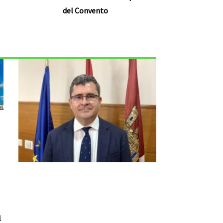
del Convento
l