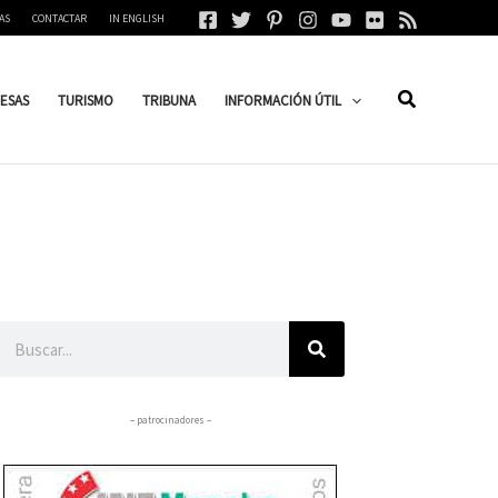
AS
CONTACTAR
IN ENGLISH
ESAS
TURISMO
TRIBUNA
INFORMACIÓN ÚTIL
Buscar
– patrocinadores –