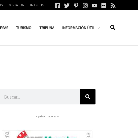
AS
CONTACTAR
IN ENGLISH
ESAS
TURISMO
TRIBUNA
INFORMACIÓN ÚTIL
Buscar
– patrocinadores –