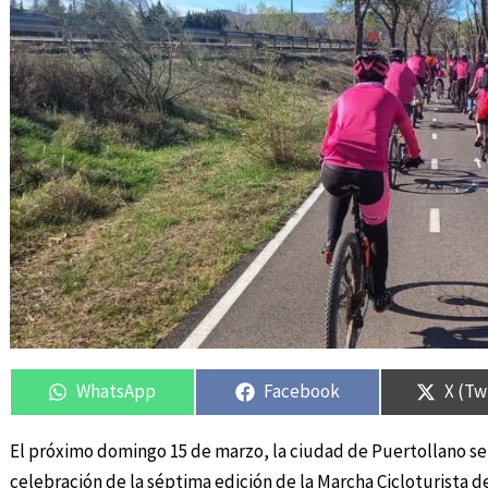
Compartir
Compartir
Compartir
Compartir
Compa
Compa
en
en
en
en
en
en
WhatsApp
Facebook
X (Tw
El próximo domingo 15 de marzo, la ciudad de Puertollano se 
celebración de la séptima edición de la Marcha Cicloturista 