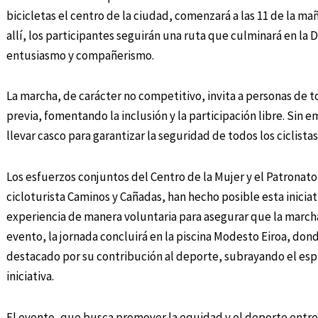
bicicletas el centro de la ciudad, comenzará a las 11 de la m
allí, los participantes seguirán una ruta que culminará en la 
entusiasmo y compañerismo.
La marcha, de carácter no competitivo, invita a personas de t
previa, fomentando la inclusión y la participación libre. Sin 
llevar casco para garantizar la seguridad de todos los ciclista
Los esfuerzos conjuntos del Centro de la Mujer y el Patronat
cicloturista Caminos y Cañadas, han hecho posible esta inicia
experiencia de manera voluntaria para asegurar que la marcha
evento, la jornada concluirá en la piscina Modesto Eiroa, do
destacado por su contribución al deporte, subrayando el esp
iniciativa.
El evento, que busca promover la equidad y el deporte entre 