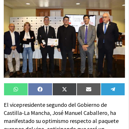
Compartir
Compartir
Compartir
Compartir
Compa
WhatsApp
Facebook
X
Email
Tele
en
en
en
en
en
(Twitter)
El vicepresidente segundo del Gobierno de
Castilla-La Mancha, José Manuel Caballero, ha
manifestado su optimismo respecto al paquete
europeo del vino, anticipando que será un