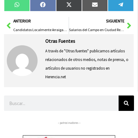
Compartir
Compartir
Compartir
Compartir
Compa
WhatsApp
Facebook
X
Email
Tele
en
en
en
en
en
(Twitter)
Ant
Sig
ANTERIOR
SIGUIENTE
Candidatos Localmente Arraigados Aumentan Respaldo Electoral en Castilla-La Mancha
Salarios del Campo en Ciudad Real: Una Realidad Bajo el SMI
Otras Fuentes
A través de "Otras fuentes" publicamos artículos
relacionados de otros medios, notas de prensa, o
artículos de usuarios no registrados en
Herencia.net
Buscar
– patrocinadores –