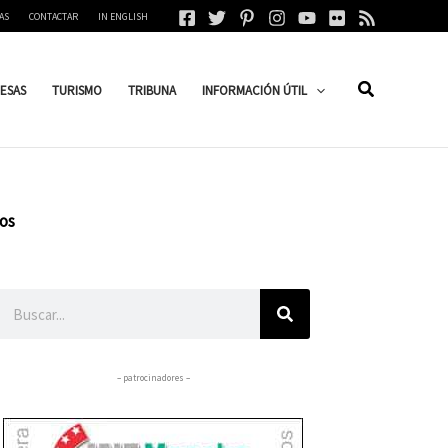
AS
CONTACTAR
IN ENGLISH
ESAS
TURISMO
TRIBUNA
INFORMACIÓN ÚTIL
ños
Buscar
– patrocinadores –