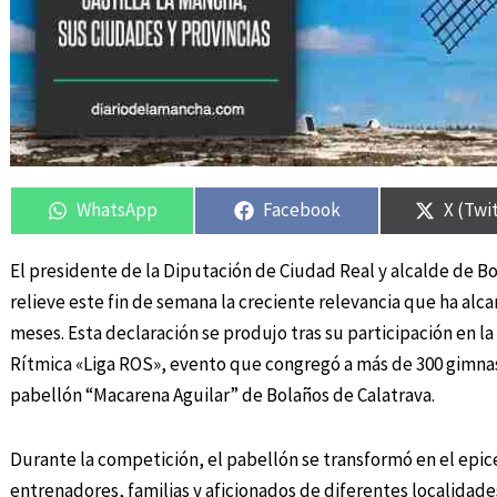
Compartir
Compartir
Compartir
Compartir
Compar
Compar
en
en
en
en
en
en
WhatsApp
Facebook
X (Twi
El presidente de la Diputación de Ciudad Real y alcalde de B
relieve este fin de semana la creciente relevancia que ha alc
meses. Esta declaración se produjo tras su participación en 
Rítmica «Liga ROS», evento que congregó a más de 300 gimnas
pabellón “Macarena Aguilar” de Bolaños de Calatrava.
Durante la competición, el pabellón se transformó en el epice
entrenadores, familias y aficionados de diferentes localidade