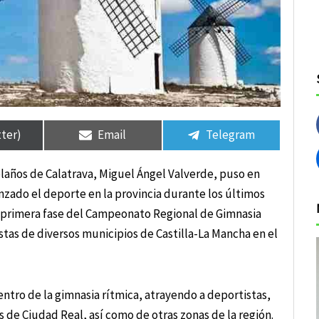
tir
tir
Compartir
Compartir
Compartir
Compartir
en
en
en
en
tter)
Email
Telegram
olaños de Calatrava, Miguel Ángel Valverde, puso en
anzado el deporte en la provincia durante los últimos
la primera fase del Campeonato Regional de Gimnasia
tas de diversos municipios de Castilla-La Mancha en el
ntro de la gimnasia rítmica, atrayendo a deportistas,
s de Ciudad Real, así como de otras zonas de la región.