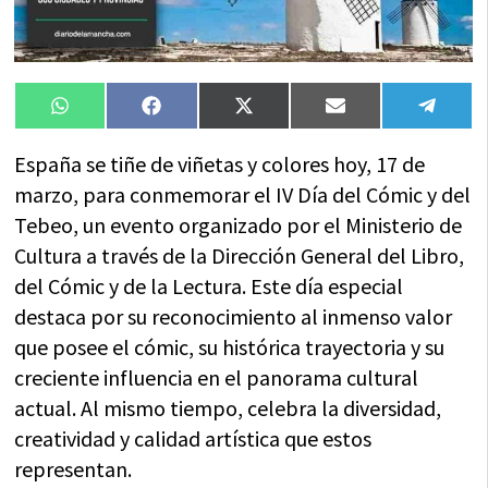
Compartir
Compartir
Compartir
Compartir
Compa
WhatsApp
Facebook
X
Email
Tele
en
en
en
en
en
(Twitter)
España se tiñe de viñetas y colores hoy, 17 de
marzo, para conmemorar el IV Día del Cómic y del
Tebeo, un evento organizado por el Ministerio de
Cultura a través de la Dirección General del Libro,
del Cómic y de la Lectura. Este día especial
destaca por su reconocimiento al inmenso valor
que posee el cómic, su histórica trayectoria y su
creciente influencia en el panorama cultural
actual. Al mismo tiempo, celebra la diversidad,
creatividad y calidad artística que estos
representan.