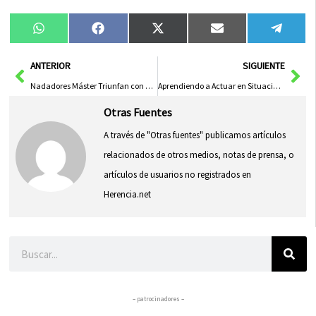
Compartir
Compartir
Compartir
Compartir
Compa
WhatsApp
Facebook
X
Email
Tele
en
en
en
en
en
(Twitter)
Ant
Sig
ANTERIOR
SIGUIENTE
Nadadores Máster Triunfan con 26 Medallas en Regional de Invierno
Aprendiendo a Actuar en Situaciones de Emergencia: Guía Práctica para Mantener la Calma
Otras Fuentes
A través de "Otras fuentes" publicamos artículos
relacionados de otros medios, notas de prensa, o
artículos de usuarios no registrados en
Herencia.net
Buscar
– patrocinadores –