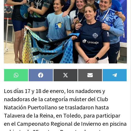
Compartir
Compartir
Compartir
Compartir
Compa
WhatsApp
Facebook
X
Email
Tele
en
en
en
en
en
(Twitter)
Los días 17 y 18 de enero, los nadadores y
nadadoras de la categoría máster del Club
Natación Puertollano se trasladaron hasta
Talavera de la Reina, en Toledo, para participar
en el Campeonato Regional de Invierno en piscina