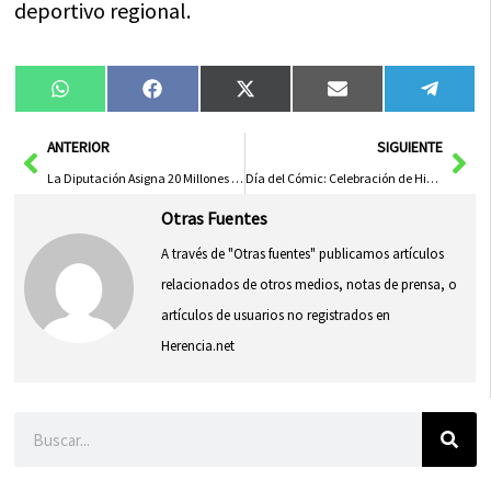
deportivo regional.
Compartir
Compartir
Compartir
Compartir
Compa
WhatsApp
Facebook
X
Email
Tele
en
en
en
en
en
(Twitter)
Ant
Sig
ANTERIOR
SIGUIENTE
La Diputación Asigna 20 Millones de Euros para Mejorar Infraestructuras en Áreas Rurales
Día del Cómic: Celebración de Historias Gráficas y Creatividad
Otras Fuentes
A través de "Otras fuentes" publicamos artículos
relacionados de otros medios, notas de prensa, o
artículos de usuarios no registrados en
Herencia.net
Buscar