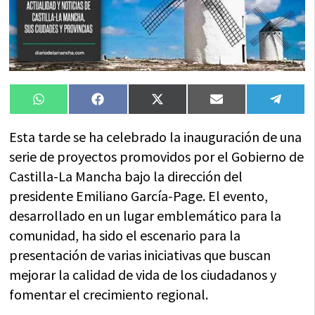
Compartir
Compartir
Compartir
Compartir
Compa
WhatsApp
Facebook
X
Email
Tele
en
en
en
en
en
(Twitter)
Esta tarde se ha celebrado la inauguración de una
serie de proyectos promovidos por el Gobierno de
Castilla-La Mancha bajo la dirección del
presidente Emiliano García-Page. El evento,
desarrollado en un lugar emblemático para la
comunidad, ha sido el escenario para la
presentación de varias iniciativas que buscan
mejorar la calidad de vida de los ciudadanos y
fomentar el crecimiento regional.