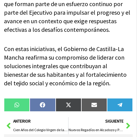
que forman parte de un esfuerzo continuo por
parte del Ejecutivo para impulsar el progreso y el
avance en un contexto que exige respuestas
efectivas a los desafíos contemporáneos.
Con estas iniciativas, el Gobierno de Castilla-La
Mancha reafirma su compromiso de liderar con
soluciones integrales que contribuyan al
bienestar de sus habitantes y al fortalecimiento
del tejido social y económico de la región.
Compartir
Compartir
Compartir
Compartir
Compa
WhatsApp
Facebook
X
Email
Tele
en
en
en
en
en
(Twitter)
Ant
Sig
ANTERIOR
SIGUIENTE
Cien Años del Colegio Virgen de la Caridad: Un Modelo de Formación Ejemplar
Nuevos Regadíos en Alcadozo y Pozohondo: El Agua, Motor Esencial para la Equidad Territorial, Resalta Presidente Provincial