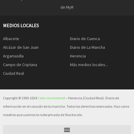
de MyR
MEDIOS LOCALES
Albacete
Diario de Cuenca
Alcázar de San Juan
Diario de La Mancha
Argamasilla
Herencia
Campo de Criptana
Más medios locales...
Ciudad Real
Copyright © 1995-2024
Color vivo Internet
– Herencia (Ciudad Real). Diario de
información en el corazón de la mancha. Todos los derechos reservados. Haz como
nosotros que usamos la nube privada de Stackscale.