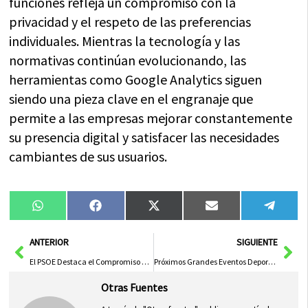
funciones refleja un compromiso con la
privacidad y el respeto de las preferencias
individuales. Mientras la tecnología y las
normativas continúan evolucionando, las
herramientas como Google Analytics siguen
siendo una pieza clave en el engranaje que
permite a las empresas mejorar constantemente
su presencia digital y satisfacer las necesidades
cambiantes de sus usuarios.
Compartir
Compartir
Compartir
Compartir
Compa
WhatsApp
Facebook
X
Email
Tele
en
en
en
en
en
(Twitter)
Ant
Sig
ANTERIOR
SIGUIENTE
El PSOE Destaca el Compromiso del Gobierno de CLM con la Igualdad de Género Frente a Retrocesos
Próximos Grandes Eventos Deportivos en la Provincia
Otras Fuentes