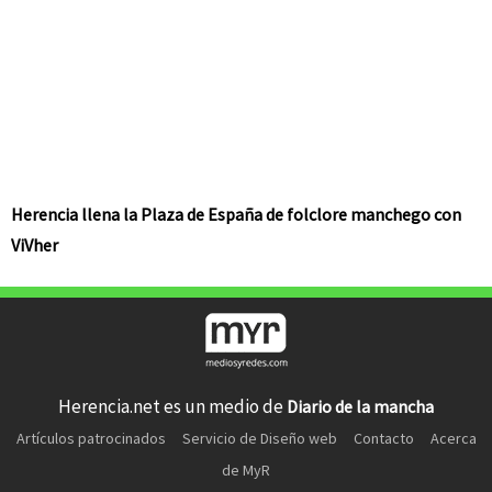
Herencia llena la Plaza de España de folclore manchego con
ViVher
Herencia.net es un medio de
Diario de la mancha
Artículos patrocinados
Servicio de Diseño web
Contacto
Acerca
de MyR