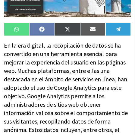
Compartir
Compartir
Compartir
Compartir
Compa
WhatsApp
Facebook
X
Email
Tele
en
en
en
en
en
(Twitter)
En la era digital, la recopilación de datos se ha
convertido en una herramienta esencial para
mejorar la experiencia del usuario en las páginas
web. Muchas plataformas, entre ellas una
destacada en el ámbito de servicios en línea, han
adoptado el uso de Google Analytics para este
objetivo. Google Analytics permite a los
administradores de sitios web obtener
información valiosa sobre el comportamiento de
sus visitantes, recopilando datos de forma
anónima. Estos datos incluyen, entre otros, el