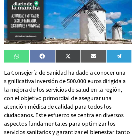
Compartir
Compartir
Compartir
Compartir
Compa
WhatsApp
Facebook
X
Email
Tele
en
en
en
en
en
(Twitter)
La Consejería de Sanidad ha dado a conocer una
significativa inversión de 500.000 euros dirigida a
la mejora de los servicios de salud en la región,
con el objetivo primordial de asegurar una
atención médica de calidad para todos los
ciudadanos. Este esfuerzo se centra en diversos
aspectos fundamentales para optimizar los
servicios sanitarios y garantizar el bienestar tanto