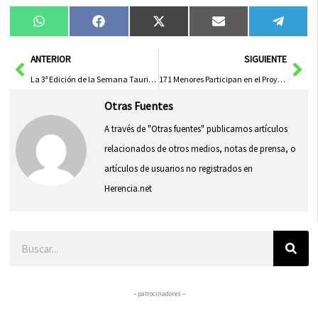
Compartir
Compartir
Compartir
Compartir
Compa
WhatsApp
Facebook
X
Email
Tele
en
en
en
en
en
(Twitter)
Ant
Sig
ANTERIOR
SIGUIENTE
La 3ª Edición de la Semana Taurino-Cultural Regresa a Albacete del 7 al 11 de abril
171 Menores Participan en el Proyecto ‘Diviértete Aprendiendo’ para Fomentar Prácticas Saludables en la Infancia
Otras Fuentes
A través de "Otras fuentes" publicamos artículos
relacionados de otros medios, notas de prensa, o
artículos de usuarios no registrados en
Herencia.net
Buscar
– patrocinadores –