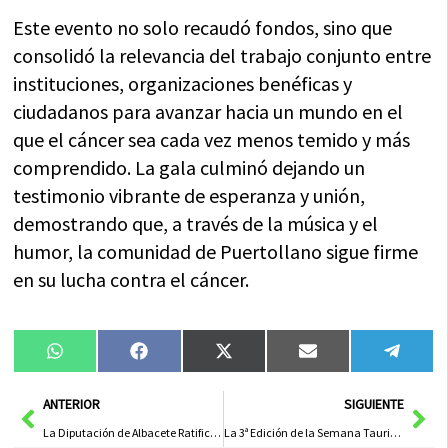
Este evento no solo recaudó fondos, sino que
consolidó la relevancia del trabajo conjunto entre
instituciones, organizaciones benéficas y
ciudadanos para avanzar hacia un mundo en el
que el cáncer sea cada vez menos temido y más
comprendido. La gala culminó dejando un
testimonio vibrante de esperanza y unión,
demostrando que, a través de la música y el
humor, la comunidad de Puertollano sigue firme
en su lucha contra el cáncer.
Compartir
Compartir
Compartir
Compartir
Compa
WhatsApp
Facebook
X
Email
Tele
en
en
en
en
en
(Twitter)
Ant
Sig
ANTERIOR
SIGUIENTE
La Diputación de Albacete Ratifica su Apoyo a la Semana Santa de El Bonillo en el Pregón del 2026
La 3ª Edición de la Semana Taurino-Cultural Regresa a Albacete del 7 al 11 de abril