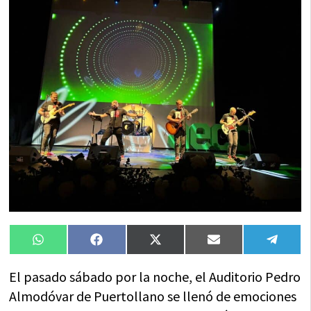
Compartir
Compartir
Compartir
Compartir
Compa
WhatsApp
Facebook
X
Email
Tele
en
en
en
en
en
(Twitter)
El pasado sábado por la noche, el Auditorio Pedro
Almodóvar de Puertollano se llenó de emociones