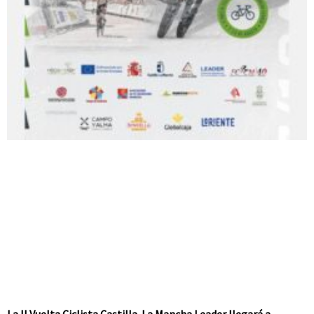
La II Vuelta Ciclista Castilla-La Mancha Leader llegará a