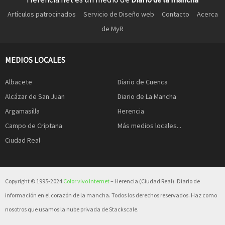
Artículos patrocinados
Servicio de Diseño web
Contacto
Acerca
de MyR
MEDIOS LOCALES
Albacete
Diario de Cuenca
Alcázar de San Juan
Diario de La Mancha
Argamasilla
Herencia
Campo de Criptana
Más medios locales...
Ciudad Real
Copyright © 1995-2024
Color vivo Internet
– Herencia (Ciudad Real). Diario de
información en el corazón de la mancha. Todos los derechos reservados. Haz como
nosotros que usamos la nube privada de Stackscale.