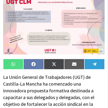
Compartir
Compartir
Compartir
Compartir
Compa
WhatsApp
Facebook
X
Email
Tele
en
en
en
en
en
(Twitter)
La Unión General de Trabajadores (UGT) de
Castilla-La Mancha ha comenzado una
innovadora propuesta formativa destinada a
capacitar a sus delegados y delegadas, con el
objetivo de fortalecer la acción sindical en la