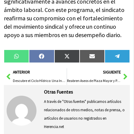
significativamente a avances concretos en el
ámbito laboral. Con este programa, el sindicato
reafirma su compromiso con el fortalecimiento
del movimiento sindical y ofrece un continuo
apoyo a sus miembros en su desempeño diario.
Compartir
Compartir
Compartir
Compartir
Compa
WhatsApp
Facebook
X
Email
Tele
en
en
en
en
en
(Twitter)
Ant
Sig
ANTERIOR
SIGUIENTE
Descubre el Ciclo Hídrico: Una Innovadora Aventura Educativa
Reabren Aseos de Plaza Mayor y Parque de San Julián con Nuevos Baños Portátiles
Otras Fuentes
A través de "Otras fuentes" publicamos artículos
relacionados de otros medios, notas de prensa, o
artículos de usuarios no registrados en
Herencia.net