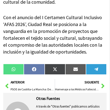
cultural de la comunidad.
Con el anuncio del I Certamen Cultural Inclusivo
‘AFAS 2026’, Ciudad Real se posiciona a la
vanguardia en la promoción de proyectos que
fortalecen el tejido social y cultural, subrayando
el compromiso de las autoridades locales con la
inclusión y la igualdad de oportunidades.
Compartir
Compartir
Compartir
Compartir
Compa
WhatsApp
Facebook
X
Email
Tele
en
en
en
en
en
(Twitter)
Ant
Sig
ANTERIOR
SIGUIENTE
PSOE de Castilla-La Mancha: Desafíos Persistentes y Futuro Incierto
Homenaje a los Médicos Fallecidos: Un Llamado a la Unidad sin Distinciones
Otras Fuentes
A través de "Otras fuentes" publicamos artículos