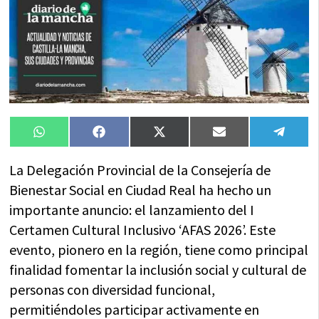
Compartir
Compartir
Compartir
Compartir
Compa
WhatsApp
Facebook
X
Email
Tele
en
en
en
en
en
(Twitter)
La Delegación Provincial de la Consejería de
Bienestar Social en Ciudad Real ha hecho un
importante anuncio: el lanzamiento del I
Certamen Cultural Inclusivo ‘AFAS 2026’. Este
evento, pionero en la región, tiene como principal
finalidad fomentar la inclusión social y cultural de
personas con diversidad funcional,
permitiéndoles participar activamente en