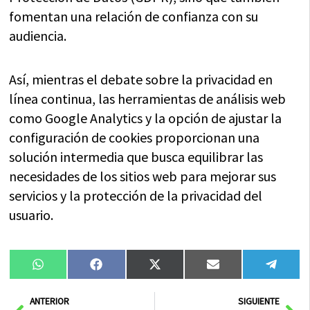
fomentan una relación de confianza con su
audiencia.
Así, mientras el debate sobre la privacidad en
línea continua, las herramientas de análisis web
como Google Analytics y la opción de ajustar la
configuración de cookies proporcionan una
solución intermedia que busca equilibrar las
necesidades de los sitios web para mejorar sus
servicios y la protección de la privacidad del
usuario.
Compartir
Compartir
Compartir
Compartir
Compa
WhatsApp
Facebook
X
Email
Tele
en
en
en
en
en
(Twitter)
Ant
Sig
ANTERIOR
SIGUIENTE