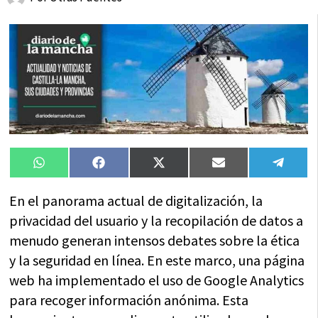
Compartir
Compartir
Compartir
Compartir
Compa
WhatsApp
Facebook
X
Email
Tele
en
en
en
en
en
(Twitter)
En el panorama actual de digitalización, la
privacidad del usuario y la recopilación de datos a
menudo generan intensos debates sobre la ética
y la seguridad en línea. En este marco, una página
web ha implementado el uso de Google Analytics
para recoger información anónima. Esta