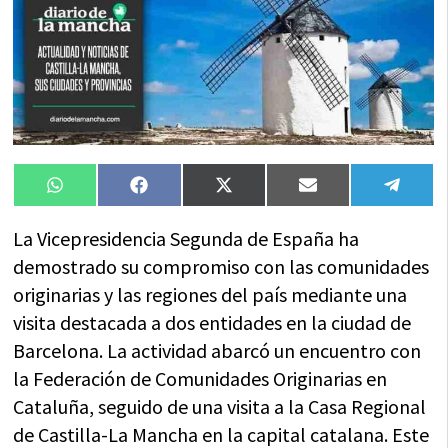
Compartir
Compartir
Compartir
Compartir
Compa
WhatsApp
Facebook
X
Email
Tele
en
en
en
en
en
(Twitter)
La Vicepresidencia Segunda de España ha
demostrado su compromiso con las comunidades
originarias y las regiones del país mediante una
visita destacada a dos entidades en la ciudad de
Barcelona. La actividad abarcó un encuentro con
la Federación de Comunidades Originarias en
Cataluña, seguido de una visita a la Casa Regional
de Castilla-La Mancha en la capital catalana. Este