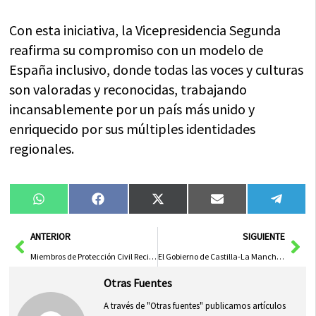
Con esta iniciativa, la Vicepresidencia Segunda
reafirma su compromiso con un modelo de
España inclusivo, donde todas las voces y culturas
son valoradas y reconocidas, trabajando
incansablemente por un país más unido y
enriquecido por sus múltiples identidades
regionales.
Compartir
Compartir
Compartir
Compartir
Compa
WhatsApp
Facebook
X
Email
Tele
en
en
en
en
en
(Twitter)
Ant
Sig
ANTERIOR
SIGUIENTE
Miembros de Protección Civil Reciben Formación en Pueblos de Toledo por Parte del Gobierno
El Gobierno de Castilla-La Mancha Acerca el Proyecto Europeo a los Más Pequeños
Otras Fuentes
A través de "Otras fuentes" publicamos artículos