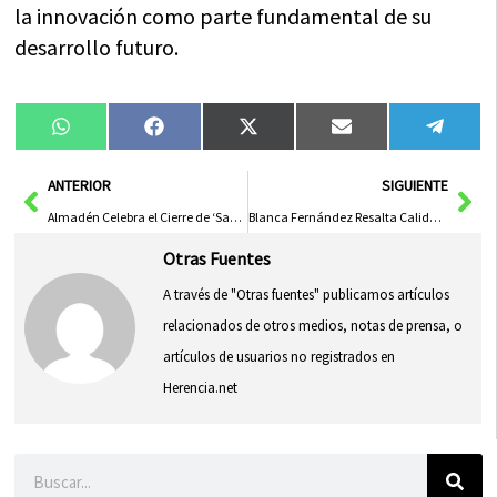
la innovación como parte fundamental de su
desarrollo futuro.
Compartir
Compartir
Compartir
Compartir
Compa
WhatsApp
Facebook
X
Email
Tele
en
en
en
en
en
(Twitter)
Ant
Sig
ANTERIOR
SIGUIENTE
Almadén Celebra el Cierre de ‘Sabores del Geoparque’ Destacando la Riqueza Volcánica y Local
Blanca Fernández Resalta Calidad y Justicia Social de Vivienda para Mayores en El Torno Rural
Otras Fuentes
A través de "Otras fuentes" publicamos artículos
relacionados de otros medios, notas de prensa, o
artículos de usuarios no registrados en
Herencia.net
Buscar