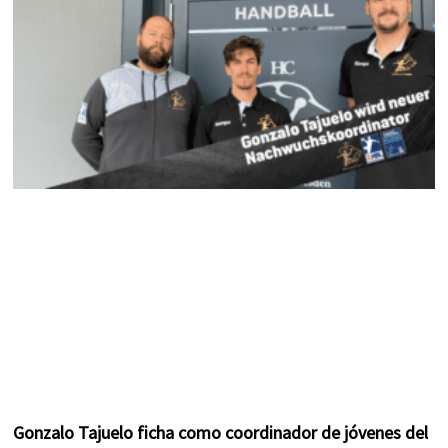
k
a
s
m
t
Gonzalo Tajuelo ficha como coordinador de jóvenes del