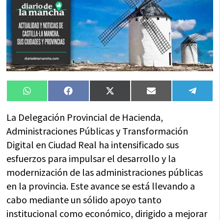
Compartir
Compartir
Compartir
Compartir
Compa
WhatsApp
Facebook
X
Email
Tele
en
en
en
en
en
(Twitter)
La Delegación Provincial de Hacienda,
Administraciones Públicas y Transformación
Digital en Ciudad Real ha intensificado sus
esfuerzos para impulsar el desarrollo y la
modernización de las administraciones públicas
en la provincia. Este avance se está llevando a
cabo mediante un sólido apoyo tanto
institucional como económico, dirigido a mejorar