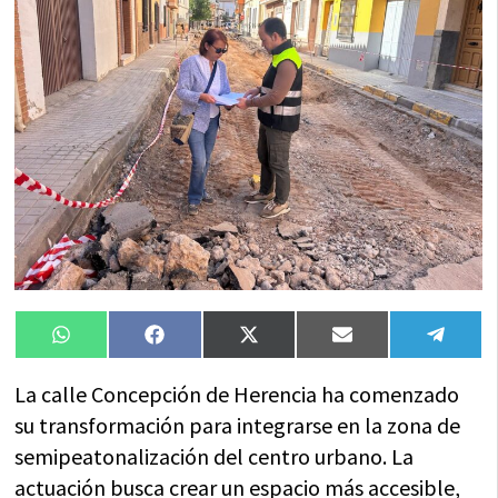
Compartir
Compartir
Compartir
Compartir
Compa
WhatsApp
Facebook
X
Email
Tele
en
en
en
en
en
(Twitter)
La calle Concepción de Herencia ha comenzado
su transformación para integrarse en la zona de
semipeatonalización del centro urbano. La
actuación busca crear un espacio más accesible,