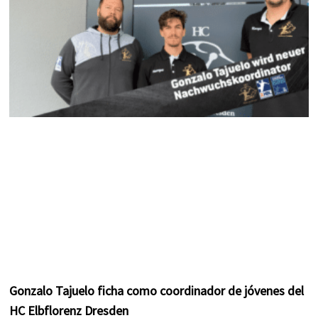
m
t
Gonzalo Tajuelo ficha como coordinador de jóvenes del
HC Elbflorenz Dresden