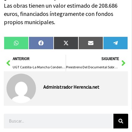
Las obras tienen un valor estimado de 208.686
euros, financiados íntegramente con fondos
propios municipales.
Compartir
Compartir
Compartir
Compartir
Compa
WhatsApp
Facebook
X
Email
Tele
en
en
en
en
en
(Twitter)
Ant
Sig
ANTERIOR
SIGUIENTE
UGT Castilla-La Mancha Condena enérgicamente el trágico asesinato de una mujer en Seseña
Preestreno Del Documental Sobre María Isbert En Albacete 2026
Administrador Herencia.net
Buscar