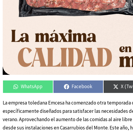
Compartir
Compartir
Compartir
Compartir
Compa
Compa
en
en
en
en
en
en
WhatsApp
Facebook
X (Tw
La empresa toledana Emcesa ha comenzado otra temporada c
específicamente diseñados para satisfacer las necesidades de l
verano. Aprovechando el aumento de las comidas al aire libre 
desde sus instalaciones en Casarrubios del Monte. Este año,