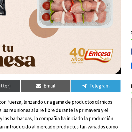
rtir
rtir
Compartir
Compartir
Compartir
Compartir
en
en
en
en
itter)
Email
Telegram
on fuerza, lanzando una gama de productos cárnicos
as reuniones al aire libre durante la primavera y el
y las barbacoas, la compañía ha iniciado la producción
 han introducido al mercado productos tan variados como