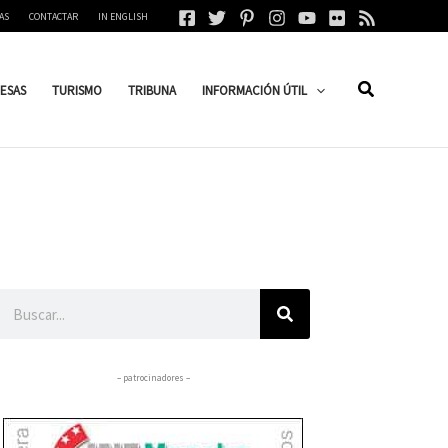
AS
CONTACTAR
IN ENGLISH
ESAS
TURISMO
TRIBUNA
INFORMACIÓN ÚTIL
Buscar
– patrocinadores –