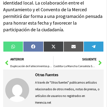
identidad local. La colaboración entre el
Ayuntamiento y el Convento de la Merced
permitirá dar forma a una programación pensada
para honrar esta fecha y favorecer la
participación de la ciudadanía.
Compartir
Compartir
Compartir
Compartir
Compa
WhatsApp
Facebook
X
Email
Tele
en
en
en
en
en
(Twitter)
Ant
Sig
ANTERIOR
SIGUIENTE
Duplicación de Fallecimientos por Accidentes Laborales en Castilla-La Mancha Durante el Primer Trimestre de 2026
Castilla-La Mancha Consolida Su Apuesta por el Sector Vitícola con Nuevas Variedades Vitivinícolas
Otras Fuentes
A través de "Otras fuentes" publicamos artículos
relacionados de otros medios, notas de prensa, o
artículos de usuarios no registrados en
Herencia.net