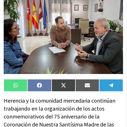
Compartir
Compartir
Compartir
Compartir
Compa
WhatsApp
Facebook
X
Email
Tele
en
en
en
en
en
(Twitter)
Herencia y la comunidad mercedaria continúan
trabajando en la organización de los actos
conmemorativos del 75 aniversario de la
Coronación de Nuestra Santísima Madre de las