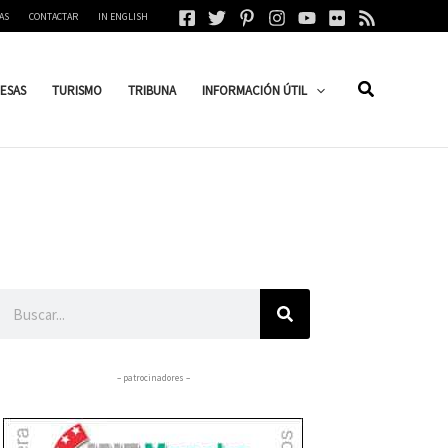
AS
CONTACTAR
IN ENGLISH
ESAS
TURISMO
TRIBUNA
INFORMACIÓN ÚTIL
Buscar
– patrocinadores –