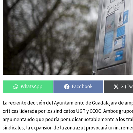
Compartir
Compartir
Compartir
Compartir
Compa
Compa
en
en
en
en
en
en
WhatsApp
Facebook
X (Tw
La reciente decisión del Ayuntamiento de Guadalajara de amp
críticas liderada por los sindicatos UGT y CCOO. Ambos grupo
argumentando que podría perjudicar notablemente a los trab
sindicales, la expansión de la zona azul provocará un increm