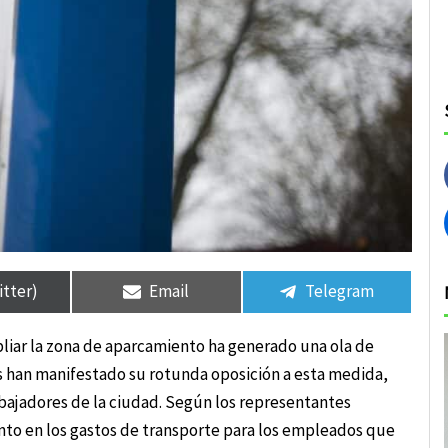
rtir
rtir
Compartir
Compartir
Compartir
Compartir
en
en
en
en
itter)
Email
Telegram
liar la zona de aparcamiento ha generado una ola de
s han manifestado su rotunda oposición a esta medida,
ajadores de la ciudad. Según los representantes
ento en los gastos de transporte para los empleados que