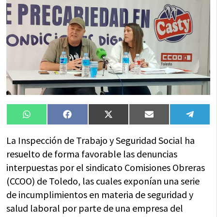
Compartir
Compartir
Compartir
Compartir
Compa
WhatsApp
Facebook
X
Email
Tele
en
en
en
en
en
(Twitter)
La Inspección de Trabajo y Seguridad Social ha
resuelto de forma favorable las denuncias
interpuestas por el sindicato Comisiones Obreras
(CCOO) de Toledo, las cuales exponían una serie
de incumplimientos en materia de seguridad y
salud laboral por parte de una empresa del