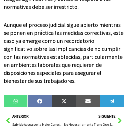
normativas debe ser irrestricto.
Aunque el proceso judicial sigue abierto mientras
se ponen en práctica las medidas correctivas, este
caso ya emerge como un recordatorio
significativo sobre las implicancias de no cumplir
con las normativas establecidas, particularmente
en ambientes laborales que requieren de
disposiciones especiales para asegurar el
bienestar de sus trabajadores.
Compartir
Compartir
Compartir
Compartir
Compa
WhatsApp
Facebook
X
Email
Tele
en
en
en
en
en
(Twitter)
Ant
Sig
ANTERIOR
SIGUIENTE
Sabrido Aboga por la Mejor Conexión Ferroviaria para Alcázar y Manzanares y No Descarta la Liberación de la AP-41
No Necesariamente Tiene Que Ser Tolón: Alternativas Sorprendentes