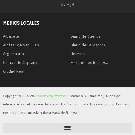
de MyR
MEDIOS LOCALES
Albacete
Diario de Cuenca
Alcázar de San Juan
Diario de La Mancha
Argamasilla
Herencia
Campo de Criptana
Más medios locales...
Ciudad Real
Copyright © 1995-2024
Color vivo Internet
– Herencia (Ciudad Real). Diario de
información en el corazón de la mancha. Todos los derechos reservados. Haz como
nosotros que usamos la nube privada de Stackscale.