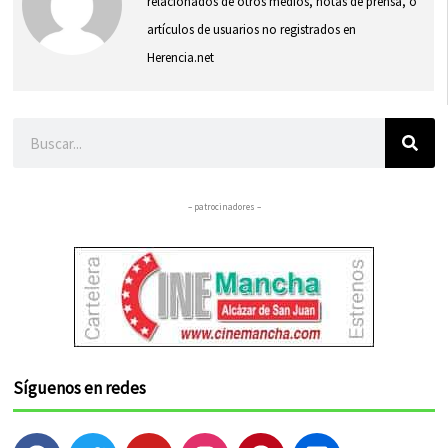
relacionados de otros medios, notas de prensa, o
artículos de usuarios no registrados en
Herencia.net
Buscar
– patrocinadores –
Síguenos en redes
F
T
Y
I
P
F