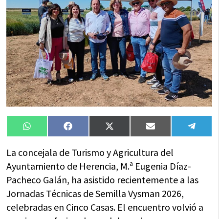
Compartir
Compartir
Compartir
Compartir
Compa
WhatsApp
Facebook
X
Email
Tele
en
en
en
en
en
(Twitter)
La concejala de Turismo y Agricultura del
Ayuntamiento de Herencia, M.ª Eugenia Díaz-
Pacheco Galán, ha asistido recientemente a las
Jornadas Técnicas de Semilla Vysman 2026,
celebradas en Cinco Casas. El encuentro volvió a