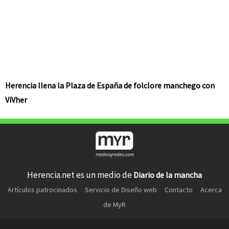
Herencia llena la Plaza de España de folclore manchego con
ViVher
Herencia.net es un medio de
Diario de la mancha
Artículos patrocinados
Servicio de Diseño web
Contacto
Acerca
de MyR