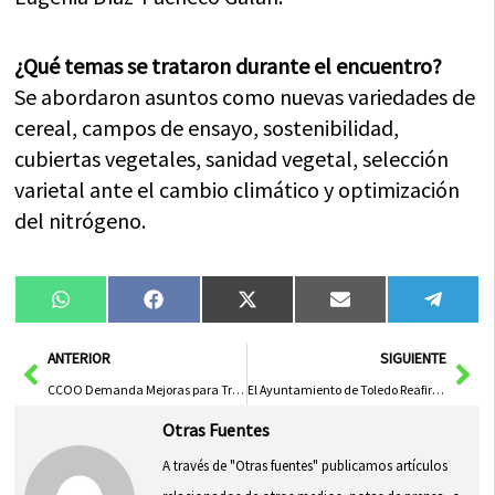
¿Qué temas se trataron durante el encuentro?
Se abordaron asuntos como nuevas variedades de
cereal, campos de ensayo, sostenibilidad,
cubiertas vegetales, sanidad vegetal, selección
varietal ante el cambio climático y optimización
del nitrógeno.
Compartir
Compartir
Compartir
Compartir
Compa
WhatsApp
Facebook
X
Email
Tele
en
en
en
en
en
(Twitter)
Ant
Sig
ANTERIOR
SIGUIENTE
CCOO Demanda Mejoras para Trabajadores del Sector Cuchillero
El Ayuntamiento de Toledo Reafirma Compromiso en Controlar Impacto Acústico en La Peraleda
Otras Fuentes
A través de "Otras fuentes" publicamos artículos