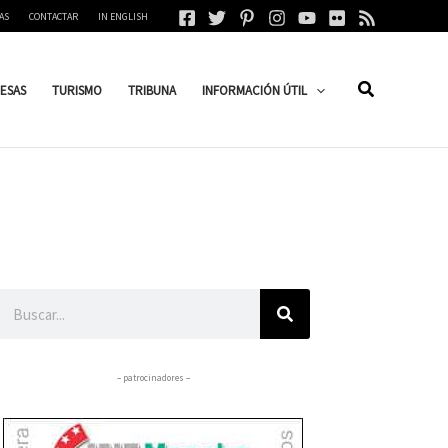
AS
CONTACTAR
IN ENGLISH
ESAS
TURISMO
TRIBUNA
INFORMACIÓN ÚTIL
Buscar
– patrocinadores –