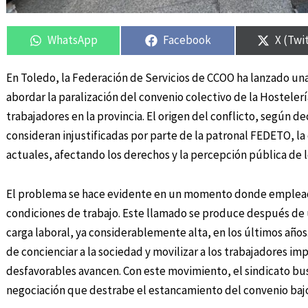
Compartir
Compartir
Compartir
Compartir
Compar
Compar
en
en
en
en
en
en
WhatsApp
Facebook
X (Twi
En Toledo, la Federación de Servicios de CCOO ha lanzado un
abordar la paralización del convenio colectivo de la Hostele
trabajadores en la provincia. El origen del conflicto, según de
consideran injustificadas por parte de la patronal FEDETO, la 
actuales, afectando los derechos y la percepción pública de 
El problema se hace evidente en un momento donde empleado
condiciones de trabajo. Este llamado se produce después de
carga laboral, ya considerablemente alta, en los últimos años
de concienciar a la sociedad y movilizar a los trabajadores i
desfavorables avancen. Con este movimiento, el sindicato bu
negociación que destrabe el estancamiento del convenio bajo