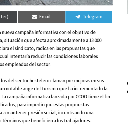
tir
tir
Compartir
Compartir
Compartir
Compartir
en
en
en
en
tter)
Email
Telegram
a nueva campaña informativa con el objetivo de
ría, situación que afecta aproximadamente a 13.000
clara el sindicato, radica en las propuestas que
cual intentaría reducir las condiciones laborales
los empleados del sector.
s del sector hostelero claman por mejoras en sus
 un notable auge del turismo que ha incrementado la
. La campaña informativa lanzada por CCOO tiene el fin
mplicados, para impedir que estas propuestas
sca mantener presión social, incentivando una
 términos que beneficien a los trabajadores.