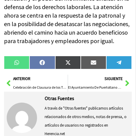
defensa de los derechos laborales. La atención
ahora se centra en la respuesta de la patronal y
en la posibilidad de desatascar las negociaciones,
abriendo el camino hacia un acuerdo beneficioso
para trabajadores y empleadores por igual.
Compartir
Compartir
Compartir
Compartir
Compa
WhatsApp
Facebook
X
Email
Tele
en
en
en
en
en
(Twitter)
Ant
Sig
ANTERIOR
SIGUIENTE
Celebración de Clausura de los Talleres de Baile en la Universidad Popular con Cerca de 200 Asistentes
El Ayuntamiento De Puertollano Dona 2.000 Euros A La AECC En Apoyo A La Lucha Contra El Cáncer
Otras Fuentes
A través de "Otras fuentes" publicamos artículos
relacionados de otros medios, notas de prensa, o
artículos de usuarios no registrados en
Herencia.net