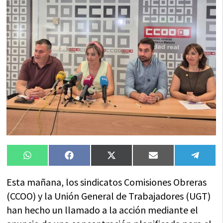
Compartir
Compartir
Compartir
Compartir
Compa
WhatsApp
Facebook
X
Email
Tele
en
en
en
en
en
(Twitter)
Esta mañana, los sindicatos Comisiones Obreras
(CCOO) y la Unión General de Trabajadores (UGT)
han hecho un llamado a la acción mediante el