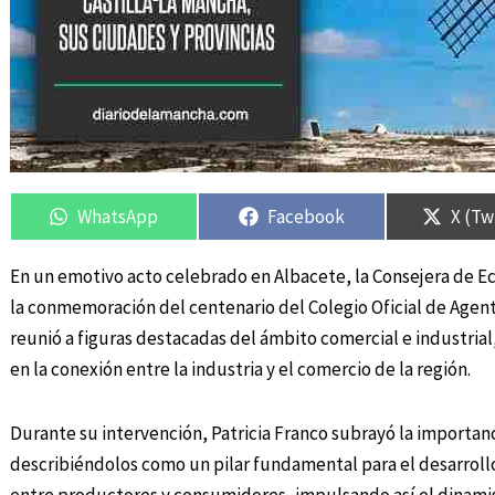
Compartir
Compartir
Compartir
Compartir
Compa
Compa
en
en
en
en
en
en
WhatsApp
Facebook
X (Tw
En un emotivo acto celebrado en Albacete, la Consejera de E
la conmemoración del centenario del Colegio Oficial de Agent
reunió a figuras destacadas del ámbito comercial e industrial,
en la conexión entre la industria y el comercio de la región.
Durante su intervención, Patricia Franco subrayó la importanc
describiéndolos como un pilar fundamental para el desarrollo