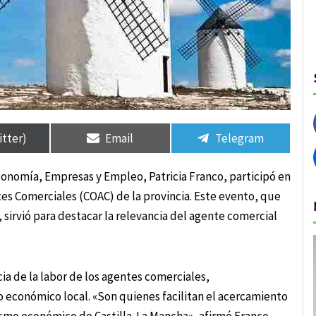
rtir
rtir
Compartir
Compartir
Compartir
Compartir
en
en
en
en
itter)
Email
Telegram
conomía, Empresas y Empleo, Patricia Franco, participó en
es Comerciales (COAC) de la provincia. Este evento, que
 sirvió para destacar la relevancia del agente comercial
ia de la labor de los agentes comerciales,
 económico local. «Son quienes facilitan el acercamiento