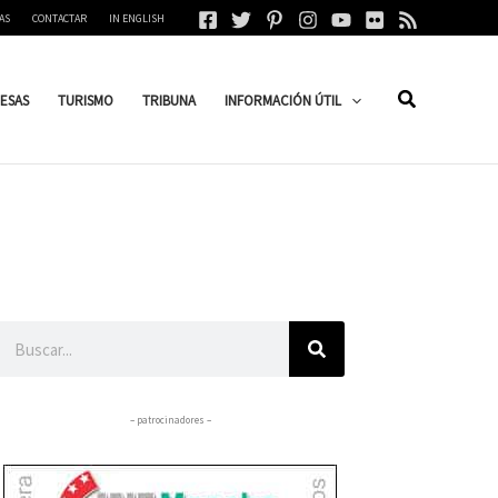
AS
CONTACTAR
IN ENGLISH
ESAS
TURISMO
TRIBUNA
INFORMACIÓN ÚTIL
Buscar
– patrocinadores –