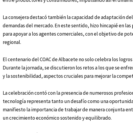
entre productores y consumidores, impulsando así el dinami
La consejera destacó también la capacidad de adaptación del
demandas del mercado. En este sentido, hizo hincapié en las
para apoyar a los agentes comerciales, con el objetivo de po
regional.
El centenario del COAC de Albacete no solo celebra los logros
Durante la jornada, se discutieron los retos a los que se enfre
y la sostenibilidad, aspectos cruciales para mejorar la compet
La celebración contó con la presencia de numerosos profesion
tecnología representa tanto un desafío como una oportunidad
manifiesto la importancia de trabajar de manera conjunta entr
un crecimiento económico sostenido y equilibrado.