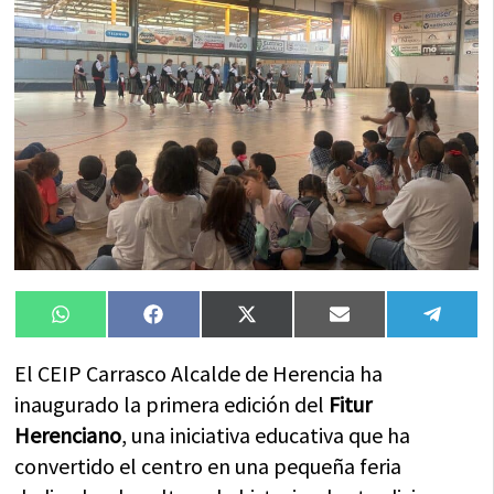
Compartir
Compartir
Compartir
Compartir
Compa
WhatsApp
Facebook
X
Email
Tele
en
en
en
en
en
(Twitter)
El CEIP Carrasco Alcalde de Herencia ha
inaugurado la primera edición del
Fitur
Herenciano
, una iniciativa educativa que ha
convertido el centro en una pequeña feria