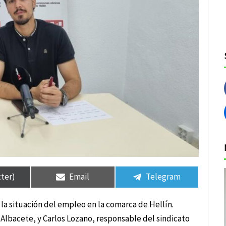
tir
tir
Compartir
Compartir
Compartir
Compartir
en
en
en
en
tter)
Email
Telegram
 la situación del empleo en la comarca de Hellín.
Albacete, y Carlos Lozano, responsable del sindicato