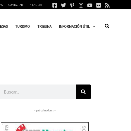
AS
CONTACTAR
IN ENGLISH
ESAS
TURISMO
TRIBUNA
INFORMACIÓN ÚTIL
Buscar
– patrocinadores –