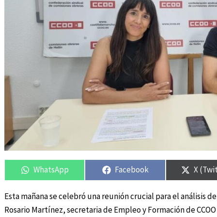
Compartir
Compartir
Compartir
Compartir
Compar
Compar
en
en
en
en
en
en
WhatsApp
Facebook
X (Twi
Esta mañana se celebró una reunión crucial para el análisis de
Rosario Martínez, secretaria de Empleo y Formación de CCOO 