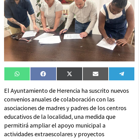
Compartir
Compartir
Compartir
Compartir
Compa
WhatsApp
Facebook
X
Email
Tele
en
en
en
en
en
(Twitter)
El Ayuntamiento de Herencia ha suscrito nuevos
convenios anuales de colaboración con las
asociaciones de madres y padres de los centros
educativos de la localidad, una medida que
permitirá ampliar el apoyo municipal a
actividades extraescolares y proyectos