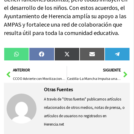
el desarrollo de los niños. Con estos acuerdos, el
Ayuntamiento de Herencia amplía su apoyo a las
AMPAS y fortalece una red de colaboración que
resulta útil para toda la comunidad educativa.
Compartir
Compartir
Compartir
Compartir
Compa
WhatsApp
Facebook
X
Email
Tele
en
en
en
en
en
(Twitter)
Ant
Sig
ANTERIOR
SIGUIENTE
CCOO Advierte con Movilizaciones si la Patronal No Desbloquea la Negociación Colectiva
Castilla-La Mancha Impulsa una Universidad Equitativa y Accesible para Todos
Otras Fuentes
A través de "Otras fuentes" publicamos artículos
relacionados de otros medios, notas de prensa, o
artículos de usuarios no registrados en
Herencia.net