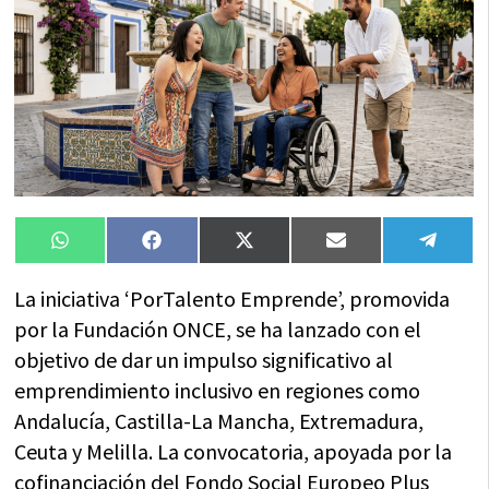
Compartir
Compartir
Compartir
Compartir
Compa
WhatsApp
Facebook
X
Email
Tele
en
en
en
en
en
(Twitter)
La iniciativa ‘PorTalento Emprende’, promovida
por la Fundación ONCE, se ha lanzado con el
objetivo de dar un impulso significativo al
emprendimiento inclusivo en regiones como
Andalucía, Castilla-La Mancha, Extremadura,
Ceuta y Melilla. La convocatoria, apoyada por la
cofinanciación del Fondo Social Europeo Plus