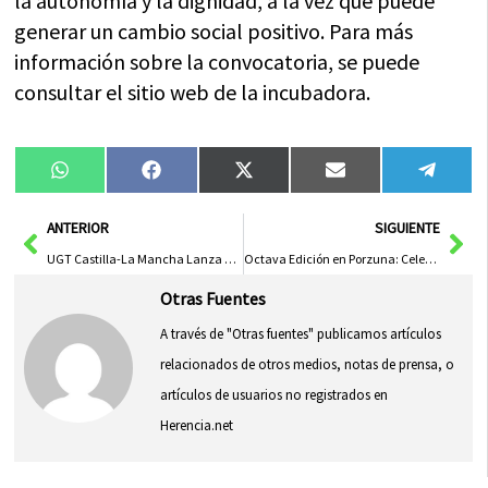
la autonomía y la dignidad, a la vez que puede
generar un cambio social positivo. Para más
información sobre la convocatoria, se puede
consultar el sitio web de la incubadora.
Compartir
Compartir
Compartir
Compartir
Compa
WhatsApp
Facebook
X
Email
Tele
en
en
en
en
en
(Twitter)
Ant
Sig
ANTERIOR
SIGUIENTE
UGT Castilla-La Mancha Lanza Edición Actualizada de la Guía ‘Emplea Recursos’ para Contratos y Ayudas
Octava Edición en Porzuna: Celebrando el Orgullo Rural y la Unidad Agroganadera de los Estados del Duque
Otras Fuentes
A través de "Otras fuentes" publicamos artículos
relacionados de otros medios, notas de prensa, o
artículos de usuarios no registrados en
Herencia.net