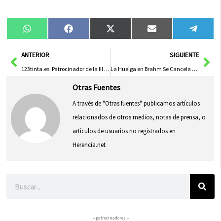
Compartir
Compartir
Compartir
Compartir
Compa
WhatsApp
Facebook
X
Email
Tele
en
en
en
en
en
(Twitter)
Ant
Sig
ANTERIOR
SIGUIENTE
123tinta.es: Patrocinador de la III Marcha Solidaria Down en Guadalajara
La Huelga en Brahm Se Cancela Tras Firmar Nuevo Convenio Colectivo
Otras Fuentes
A través de "Otras fuentes" publicamos artículos
relacionados de otros medios, notas de prensa, o
artículos de usuarios no registrados en
Herencia.net
Buscar
– patrocinadores –