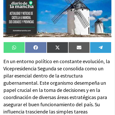
Compartir
Compartir
Compartir
Compartir
Compa
WhatsApp
Facebook
X
Email
Tele
en
en
en
en
en
(Twitter)
En un entorno político en constante evolución, la
Vicepresidencia Segunda se consolida como un
pilar esencial dentro de la estructura
gubernamental. Este organismo desempeña un
papel crucial en la toma de decisiones y en la
coordinación de diversas áreas estratégicas para
asegurar el buen funcionamiento del país. Su
influencia trasciende las simples tareas