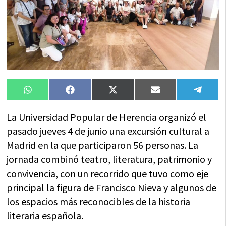
Compartir
Compartir
Compartir
Compartir
Compa
WhatsApp
Facebook
X
Email
Tele
en
en
en
en
en
(Twitter)
La Universidad Popular de Herencia organizó el
pasado jueves 4 de junio una excursión cultural a
Madrid en la que participaron 56 personas. La
jornada combinó teatro, literatura, patrimonio y
convivencia, con un recorrido que tuvo como eje
principal la figura de Francisco Nieva y algunos de
los espacios más reconocibles de la historia
literaria española.