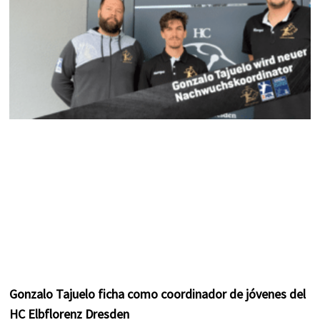
m
t
Gonzalo Tajuelo ficha como coordinador de jóvenes del
HC Elbflorenz Dresden