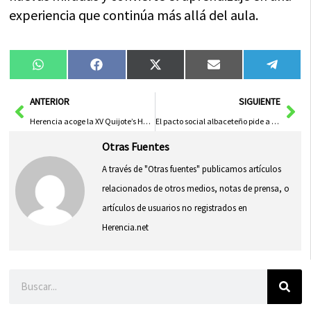
experiencia que continúa más allá del aula.
Compartir
Compartir
Compartir
Compartir
Compa
WhatsApp
Facebook
X
Email
Tele
en
en
en
en
en
(Twitter)
Ant
Sig
ANTERIOR
SIGUIENTE
Herencia acoge la XV Quijote’s Handball Cup con más de 400 participantes
El pacto social albaceteño pide a adif impulso urgente para modernizar la línea ferroviaria 320 Chinchilla-Cartagena
Otras Fuentes
A través de "Otras fuentes" publicamos artículos
relacionados de otros medios, notas de prensa, o
artículos de usuarios no registrados en
Herencia.net
Buscar