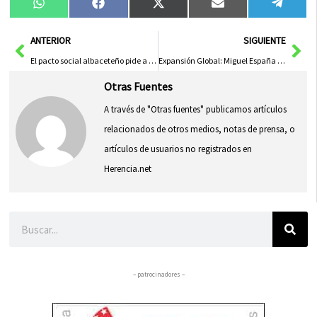
Compartir
Compartir
Compartir
Compartir
Compa
WhatsApp
Facebook
X
Email
Tele
en
en
en
en
en
(Twitter)
Ant
Sig
ANTERIOR
SIGUIENTE
El pacto social albaceteño pide a adif impulso urgente para modernizar la línea ferroviaria 320 Chinchilla-Cartagena
Expansión Global: Miguel España e Hijos Llegan a Más de 70 Países
Otras Fuentes
A través de "Otras fuentes" publicamos artículos
relacionados de otros medios, notas de prensa, o
artículos de usuarios no registrados en
Herencia.net
Buscar
– patrocinadores –