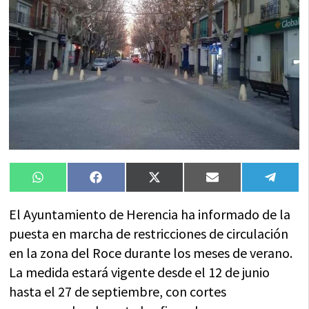
Compartir
Compartir
Compartir
Compartir
Compa
WhatsApp
Facebook
X
Email
Tele
en
en
en
en
en
(Twitter)
El Ayuntamiento de Herencia ha informado de la
puesta en marcha de restricciones de circulación
en la zona del Roce durante los meses de verano.
La medida estará vigente desde el 12 de junio
hasta el 27 de septiembre, con cortes