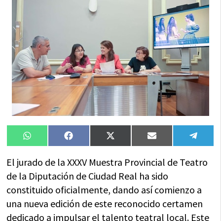
Compartir
Compartir
Compartir
Compartir
Compa
WhatsApp
Facebook
X
Email
Tele
en
en
en
en
en
(Twitter)
El jurado de la XXXV Muestra Provincial de Teatro
de la Diputación de Ciudad Real ha sido
constituido oficialmente, dando así comienzo a
una nueva edición de este reconocido certamen
dedicado a impulsar el talento teatral local. Este