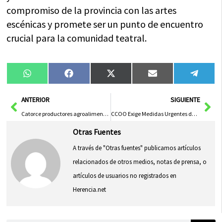
compromiso de la provincia con las artes
escénicas y promete ser un punto de encuentro
crucial para la comunidad teatral.
Compartir
Compartir
Compartir
Compartir
Compa
WhatsApp
Facebook
X
Email
Tele
en
en
en
en
en
(Twitter)
Ant
Sig
ANTERIOR
SIGUIENTE
Catorce productores agroalimentarios de la Sierra Norte se reúnen en el mercado de abastos de Guadalajara en una jornada especial.
CCOO Exige Medidas Urgentes de Climatización en Escuelas Públicas de Talavera ante Ola de Calor
Otras Fuentes
A través de "Otras fuentes" publicamos artículos
relacionados de otros medios, notas de prensa, o
artículos de usuarios no registrados en
Herencia.net