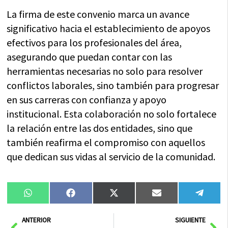
La firma de este convenio marca un avance
significativo hacia el establecimiento de apoyos
efectivos para los profesionales del área,
asegurando que puedan contar con las
herramientas necesarias no solo para resolver
conflictos laborales, sino también para progresar
en sus carreras con confianza y apoyo
institucional. Esta colaboración no solo fortalece
la relación entre las dos entidades, sino que
también reafirma el compromiso con aquellos
que dedican sus vidas al servicio de la comunidad.
Compartir
Compartir
Compartir
Compartir
Compa
WhatsApp
Facebook
X
Email
Tele
en
en
en
en
en
(Twitter)
Ant
Sig
ANTERIOR
SIGUIENTE