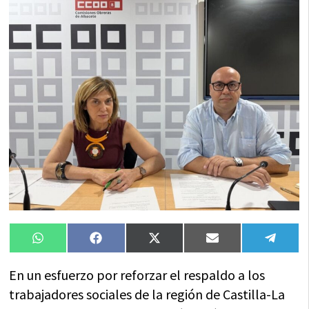
Compartir
Compartir
Compartir
Compartir
Compa
WhatsApp
Facebook
X
Email
Tele
en
en
en
en
en
(Twitter)
En un esfuerzo por reforzar el respaldo a los
trabajadores sociales de la región de Castilla-La