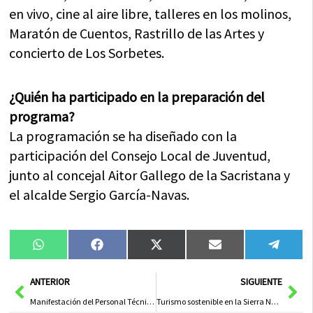
en vivo, cine al aire libre, talleres en los molinos,
Maratón de Cuentos, Rastrillo de las Artes y
concierto de Los Sorbetes.
¿Quién ha participado en la preparación del
programa?
La programación se ha diseñado con la
participación del Consejo Local de Juventud,
junto al concejal Aitor Gallego de la Sacristana y
el alcalde Sergio García-Navas.
Compartir
Compartir
Compartir
Compartir
Compa
WhatsApp
Facebook
X
Email
Tele
en
en
en
en
en
(Twitter)
Ant
Sig
ANTERIOR
SIGUIENTE
Manifestación del Personal Técnico Sanitario en el Hospital de Cuenca: Exigen Mejoras Laborales y Salariales
Turismo sostenible en la Sierra Norte de Guadalajara: reducción de la huella de carbono