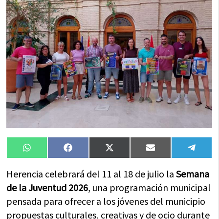
Compartir
Compartir
Compartir
Compartir
Compa
WhatsApp
Facebook
X
Email
Tele
en
en
en
en
en
(Twitter)
Herencia celebrará del 11 al 18 de julio la
Semana
de la Juventud 2026
, una programación municipal
pensada para ofrecer a los jóvenes del municipio
propuestas culturales, creativas y de ocio durante