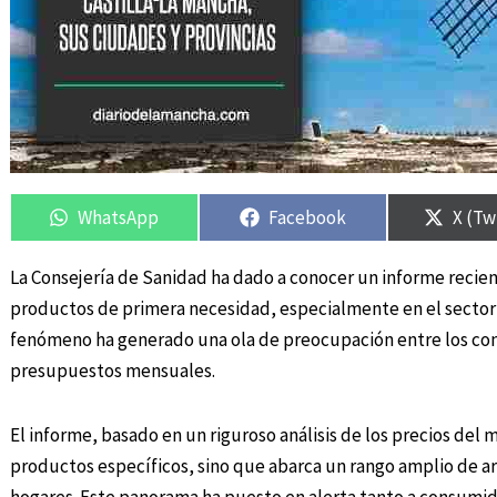
Compartir
Compartir
Compartir
Compartir
Compa
Compa
en
en
en
en
en
en
WhatsApp
Facebook
X (Tw
La Consejería de Sanidad ha dado a conocer un informe recie
productos de primera necesidad, especialmente en el sector 
fenómeno ha generado una ola de preocupación entre los con
presupuestos mensuales.
El informe, basado en un riguroso análisis de los precios del
productos específicos, sino que abarca un rango amplio de art