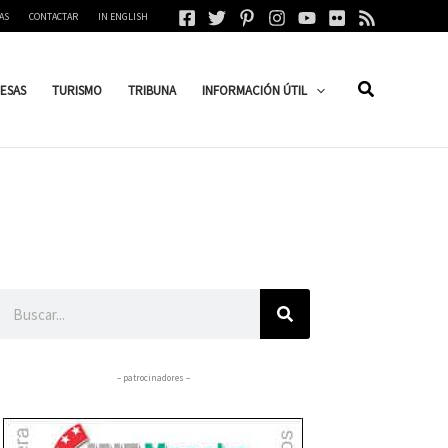
AS
CONTACTAR
IN ENGLISH
ESAS
TURISMO
TRIBUNA
INFORMACIÓN ÚTIL
Buscar
– patrocinadores –