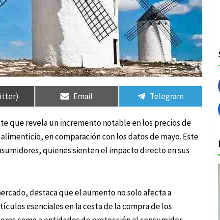
rtir
rtir
Compartir
Compartir
Compartir
Compartir
en
en
en
en
itter)
Email
Telegram
nte que revela un incremento notable en los precios de
alimenticio, en comparación con los datos de mayo. Este
sumidores, quienes sienten el impacto directo en sus
 mercado, destaca que el aumento no solo afecta a
ículos esenciales en la cesta de la compra de los