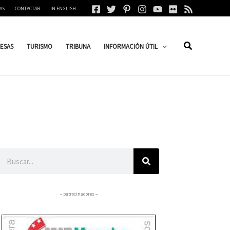
AS
CONTACTAR
IN ENGLISH
ESAS
TURISMO
TRIBUNA
INFORMACIÓN ÚTIL
Buscar
– patrocinadores –