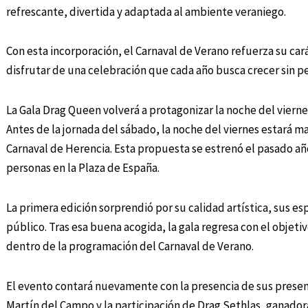
refrescante, divertida y adaptada al ambiente veraniego.
Con esta incorporación, el Carnaval de Verano refuerza su car
disfrutar de una celebración que cada año busca crecer sin pe
La Gala Drag Queen volverá a protagonizar la noche del vierne
Antes de la jornada del sábado, la noche del viernes estará m
Carnaval de Herencia. Esta propuesta se estrenó el pasado añ
personas en la Plaza de España.
La primera edición sorprendió por su calidad artística, sus e
público. Tras esa buena acogida, la gala regresa con el objet
dentro de la programación del Carnaval de Verano.
El evento contará nuevamente con la presencia de sus presen
Martín del Campo y la participación de Drag Sethlas, ganadora