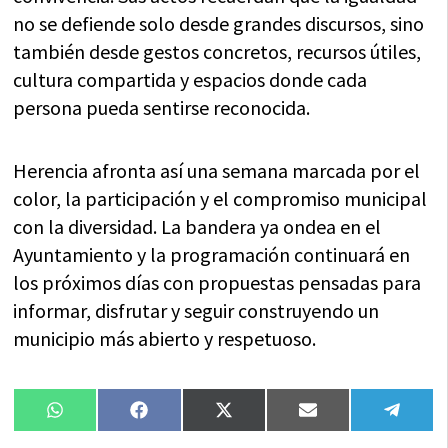
no se defiende solo desde grandes discursos, sino
también desde gestos concretos, recursos útiles,
cultura compartida y espacios donde cada
persona pueda sentirse reconocida.
Herencia afronta así una semana marcada por el
color, la participación y el compromiso municipal
con la diversidad. La bandera ya ondea en el
Ayuntamiento y la programación continuará en
los próximos días con propuestas pensadas para
informar, disfrutar y seguir construyendo un
municipio más abierto y respetuoso.
Compartir
Compartir
Compartir
Compartir
Compa
WhatsApp
Facebook
X
Email
Tele
en
en
en
en
en
(Twitter)