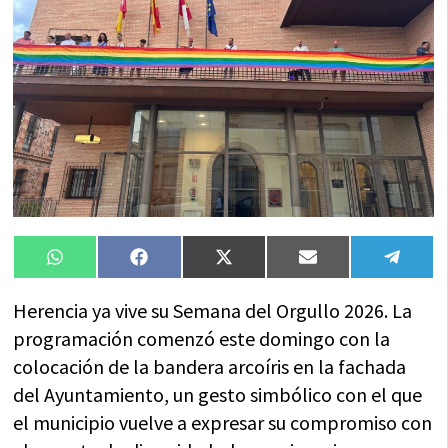
Compartir
Compartir
Compartir
Compartir
Compa
WhatsApp
Facebook
X
Email
Tele
en
en
en
en
en
(Twitter)
Herencia ya vive su Semana del Orgullo 2026. La
programación comenzó este domingo con la
colocación de la bandera arcoíris en la fachada
del Ayuntamiento, un gesto simbólico con el que
el municipio vuelve a expresar su compromiso con