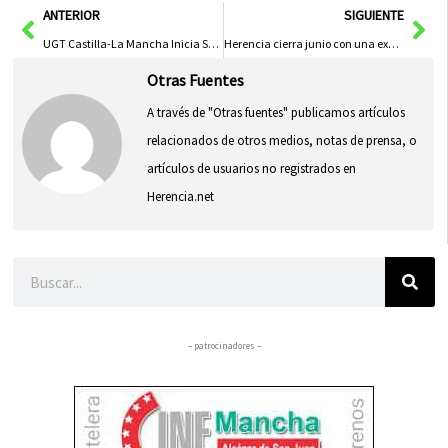
Ant
Sig
ANTERIOR
SIGUIENTE
UGT Castilla-La Mancha Inicia Servicio Especializado para Asesoría en Conciliación y Corresponsabilidad Familiar
Herencia cierra junio con una exhibición de karate en el Polideportivo Municipal
Otras Fuentes
A través de "Otras fuentes" publicamos artículos
relacionados de otros medios, notas de prensa, o
artículos de usuarios no registrados en
Herencia.net
Buscar
– patrocinadores –