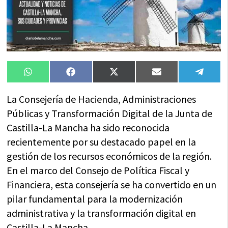
Compartir
Compartir
Compartir
Compartir
Compa
WhatsApp
Facebook
X
Email
Tele
en
en
en
en
en
(Twitter)
La Consejería de Hacienda, Administraciones
Públicas y Transformación Digital de la Junta de
Castilla-La Mancha ha sido reconocida
recientemente por su destacado papel en la
gestión de los recursos económicos de la región.
En el marco del Consejo de Política Fiscal y
Financiera, esta consejería se ha convertido en un
pilar fundamental para la modernización
administrativa y la transformación digital en
Castilla-La Mancha.