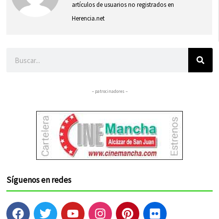
artículos de usuarios no registrados en
Herencia.net
Buscar
– patrocinadores –
Síguenos en redes
F
T
Y
I
P
F
a
w
o
n
i
l