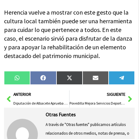
Herencia vuelve a mostrar con este gesto que la
cultura local también puede ser una herramienta
para cuidar lo que pertenece a todos. En este
caso, el escenario sirvió para disfrutar de la danza
y para apoyar la rehabilitación de un elemento
destacado del patrimonio municipal.
Compartir
Compartir
Compartir
Compartir
Compa
WhatsApp
Facebook
X
Email
Tele
en
en
en
en
en
(Twitter)
Ant
Sig
ANTERIOR
SIGUIENTE
Diputación de Albacete Aprueba 1,3 Millones para Obras en Municipios con ‘Dipualba Responde’
Povedilla Mejora Servicios Deportivos con Apoyo de la Diputación de Albacete
Otras Fuentes
A través de "Otras fuentes" publicamos artículos
relacionados de otros medios, notas de prensa, o