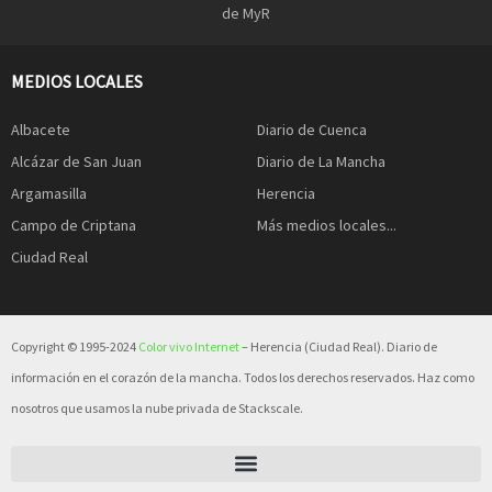
de MyR
MEDIOS LOCALES
Albacete
Diario de Cuenca
Alcázar de San Juan
Diario de La Mancha
Argamasilla
Herencia
Campo de Criptana
Más medios locales...
Ciudad Real
Copyright © 1995-2024
Color vivo Internet
– Herencia (Ciudad Real). Diario de
información en el corazón de la mancha. Todos los derechos reservados. Haz como
nosotros que usamos la nube privada de Stackscale.