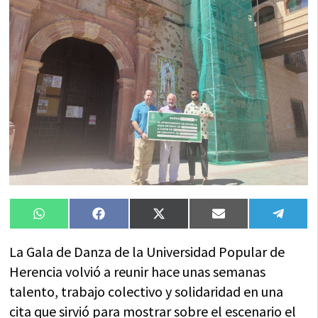
Compartir
Compartir
Compartir
Compartir
Compa
WhatsApp
Facebook
X
Email
Tele
en
en
en
en
en
(Twitter)
La Gala de Danza de la Universidad Popular de
Herencia volvió a reunir hace unas semanas
talento, trabajo colectivo y solidaridad en una
cita que sirvió para mostrar sobre el escenario el